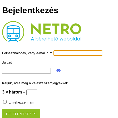
Bejelentkezés
U4 REKLÁMIRODA
Felhasználónév, vagy e-mail cím
Jelszó
Kérjük, adja meg a választ számjegyekkel:
3 × három =
Emlékezzen rám